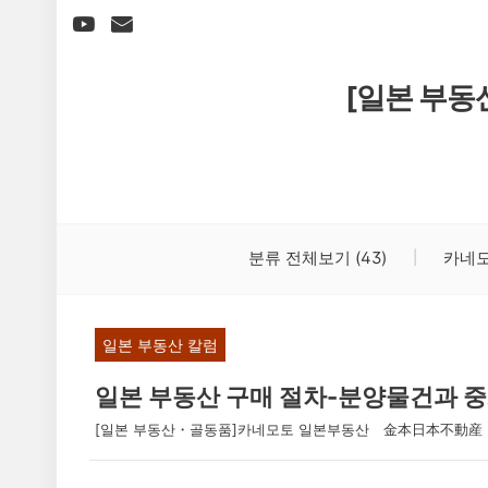
본문 바로가기
[일본 부
분류 전체보기
(43)
카네모
일본 부동산 칼럼
일본 부동산 구매 절차-분양물건과 
[일본 부동산・골동품]카네모토 일본부동산 金本日本不動産