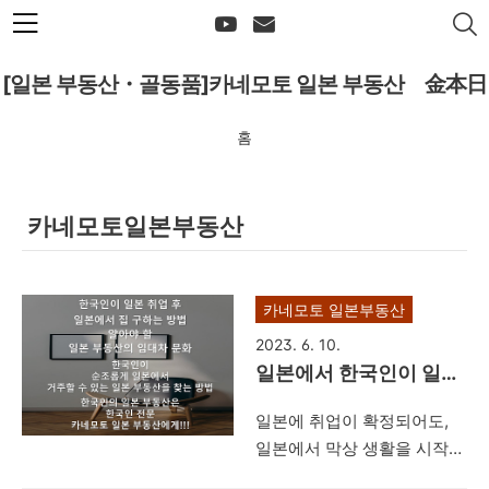
본문 바로가기
[일본 부동산・골동품]카네모토 일본 부동산 金本日
홈
本不動産
카네모토일본부동산
카네모토 일본부동산
2023. 6. 10.
일본에서 한국인이 일본
부동산을 빌릴 수 있는
일본에 취업이 확정되어도,
방법- 한국인의 일본 부
일본에서 막상 생활을 시작하
동산은 일본 비자까지 서
려 할 때, 당면하게 되는 큰 문
포트 할 수 있는 카네모