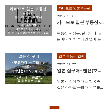
제가 2가지 있습니다. ◆1. 비
토 일본 부동산에!!
카네모토 일본부동산
자 문제 ◆2. 거주 문제 일본
취업은 초기비용이 발생하게
2023. 1. 8.
되며, 이 2가지 문제를 해결
카네모토 일본 부동산-
하지 못하면 일본에서의 생활
한국인의 일본 거주에 특
부동산 시장은, 한국이나, 일
을 영위해 나가기 어려운 문
화된 부동산을 소개하지
본이나 차후 중개인 없이 온
제가 있습니다. 특히, 일본 거
않는 중개사무소
라인 쇼핑몰처럼, 직거래가
주용 부동산은 일본에 온 순
이루어질 것이라는 견해도 있
간부터는 외국인이라는 신분
일본 부동산 칼럼
습니다. 또한, 일본이나, 한국
으로 살아가야 하므로, 부동
이나, 부동산 중개업자들에
산 물건을 구하는 데 어려움
2022. 11. 22.
대해서는, 모두가 다 아는 똑
이 있습니다. 이번 글에서는
일본 집구매- 맨션(マン
같은 부동산만 소개해 주고,
한국인이 일본에서 임대 부동
ション）보다 잇코타테
일본의 주거 형태는 한국과
중개수수료를 쉽게 받아간다
산물건을 찾을 때의 쉽게 거
(一戸建て）를 추천하는
같은 아파트 문화가 주류를
고 하는 오해도 있습니다. 무
주문제를 해결할 수 있는 방
이유
이루기 보다는 ◆1.맨션(マン
엇보다, 현재 일본에서 정착
법에 대해서 이야기를 해보고
ション）-한국식 아파트와
해서 살고 있는 한국인이나,
자 합니다. ■한국인이 알아
비슷한 개념 ◆2.잇코타테(一
앞으로 일본에서 거주, 사업
야 할 일본 부동산 임대차 문