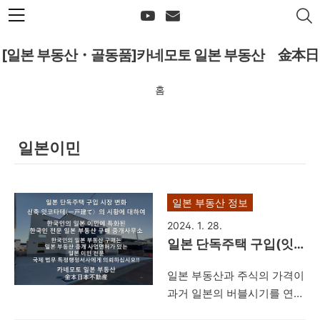
본문 바로가기
[일본 부동산・골동품]카네모토 일본 부동산 金本日
홈
本不動産
일본이민
일본 부동산 정보
2024. 1. 28.
일본 단독주택 구입(잇
코타테(一戸建て）)의
일본 부동산과 주식의 가격이
시황에 관하여-한국인의
과거 일본의 버블시기를 연상
일본이민에 필요한 부동
시킬 정도로 상승했다는 것을
산 구입은 일본 이민 전