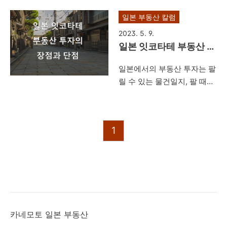
일본 부동산 매물정보를 볼
문 국제법무 특정행정서
일본 부동산 칼럼
수 있는 일본 부동산 중개사
사에게 의뢰하십시요!
업자로서 느끼게 됩니다. 부
2023. 5. 9.
동산과 주식 가격은 시기에
일본 잇코타테 부동산 투
따라서, 변하는 것이 당연한
자의 장점과 단점-일본
일본에서의 부동산 투자는 팔
일이겠습니다만, 특히, 도쿄
잇코타테 부동산 투자 전
릴 수 있는 물건일지, 팔 때의
23구의 맨션의 경우는 이미 1
략
가격은 손실이 나지 않을지를
억엔을 호가하는 신축 부동산
잘 계산해 보고 해야 합니다.
이 대다수이며 , 더이상, 일본
일본 부동산 투자는 부동산
인들 중, 서민들의 수입으로
1
물건에 따라서 ◆1. 토지 ◆2.
는 구매자체가 어려워질 정도
맨션 ◆3. 잇코타테(한국으로
로 가격이 형성되어졌다고 느
치면 단독 주택) ◆4. 아파트
끼게 됩니다. 아직 맨션의 경
(한국으로 치면 연립주택)
우는 개발이 진행되는 곳이
◆5. 주차장 으로 크게 나누
많아서, 앞으로 3년정도는 더
어지며, 한정자원의 최대활용
가격이 상승할 것이라 보는
의 관점에서 현명하게 투자
견해도 지배적입니다만, 일본
카네모토 일본 부동산
전략을 세워서 투자를 할 수
단독주택 (잇코타테(一戸建