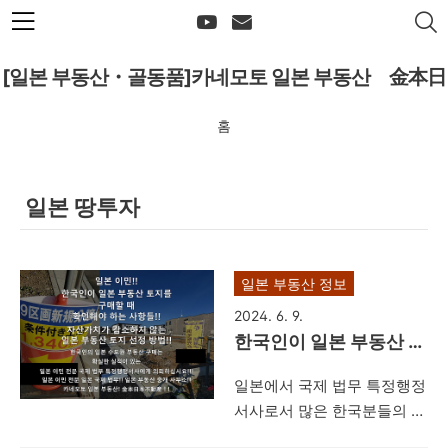
본문 바로가기
[일본 부동산・골동품]카네모토 일본 부동산 金本日
홈
本不動産
일본 땅투자
일본 부동산 정보
2024. 6. 9.
한국인이 일본 부동산 토
지를 구매할 때 확인해야
일본에서 국제 법무 특정행정
하는 사항들!!자산가치
서사로서 많은 한국분들의 일
가 감소하지 않는 일본
본 비자 업무 및 귀화 업무를
부동산 토지 선정 방