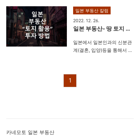
담당하면 할수록, 일본 이민,
법!!-일본 이민 전문 부
일본 부동산 칼럼
완전 정착을 생각하는 분이
동산 중개 사무소!!
있다면 집을 구매하는 것은
2022. 12. 26.
빠르면 빠를 수록 바람직하다
일본 부동산- 땅 토지 활
고 생각을 하게 됩니다. 또한,
용 투자방법
일본에서 일본인과의 신분관
일본 이민자의 일본 부동산
계(결혼, 입양)등을 통해서 일
구매는 외국인의 시점에서 구
본 토지를 상속받거나, 일본
매를 할 것이 아니라, 비슷한
부동산 투자방법으로서 토지
조건의 일본인일 경우라면,
를 선택한 경우에는 토지를
어떻게 구매를 할 것인지 생
1
어떻게 활용할 것인가가 중요
각하면서 구매를 하는 것이
한 과제가 됩니다. 일본 부동
바람직합니다. 이제 본격적으
산은 최대 유효 활용의 관점
로 시작되는 인플레이션 시대
에서, 투자 방법을 고려하여,
에 있어서, 일본내의 물가 상
적절한 부동산 투자 운용 활
승에 따라, 일본 거주부동산
용을 해야 한다고 생각합니
의 월세는 점점 상승할 수밖
다. 이번 글에서는 일본 부동
에 없으며, 투자용이라고 하
카네모토 일본 부동산
산 땅 토지 활용 투자 방법에
면, 위험할 수 있지만, 실 거주